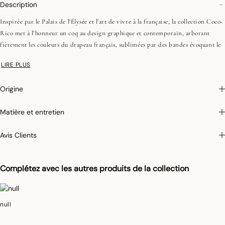
Description
Inspirée par le Palais de l'Élysée et l'art de vivre à la française, la collection Coco-
Rico met à l’honneur un coq au design graphique et contemporain, arborant
fièrement les couleurs du drapeau français, sublimées par des bandes évoquant le
style emblématique des marinières. Le logo "République française" s'intègre
LIRE PLUS
subtilement dans le tissage et ancre les produits dans notre patrimoine et nos
traditions.
Origine
Une collection tissée en 100 % coton réalisée dans notre usine des Vosges.
En choisissant ce produit vous soutenez le fabriqué en France et contribuez aux
Matière et entretien
actions permettant la valorisation du patrimoine du palais de l’Élysée, plus de
300 ans après sa construction.
Avis Clients
Pour une décoration harmonieuse, complétez avec notre essuie-mains et nos
torchons de la même collection.
Complétez avec les autres produits de la collection
•Fils peignés (longues fibres)
•Tissage Jacquard (chaîne et trame couleurs)
•Liens coton réglables
null
Photographies :
les photographies sont les plus fidèles possibles mais ne peuvent