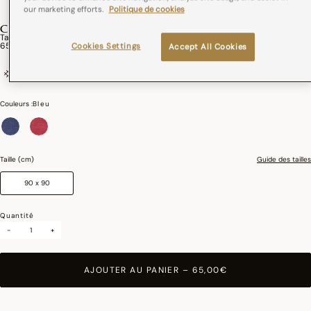
our marketing efforts.
Politique de cookies
COCO-RICO
Tablier Coco-Rico Élysée Coton
65,00€
Cookies Settings
Accept All Cookies
coton
France
Couleurs :
Bleu
sélectionné
Taille (cm)
Guide des tailles
90 x 90
Quantité
-
+
AJOUTER AU PANIER
–
65,00€