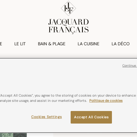
E
LE LIT
BAIN & PLAGE
LA CUISINE
LA DÉCO
Continue
Torchon Poteri
19,00€
“Accept All Cookies”, you agree to the storing of cookies on your device to enhance 
100% coton
Franc
analyze site usage, and assist in our marketing efforts.
Politique de cookies
Cookies Settings
Accept All Cookies
Couleurs :
Céramique
sélectionné