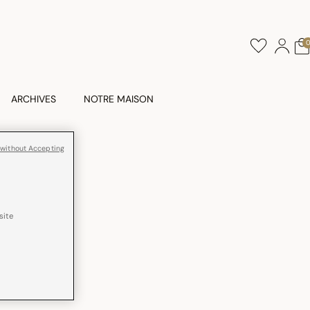
ARCHIVES
NOTRE MAISON
 without Accepting
es Coton
site
e