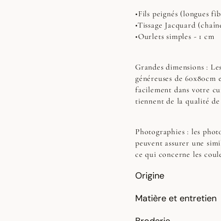
•Fils peignés (longues fib
•Tissage Jacquard (chaîn
•Ourlets simples - 1 cm
Grandes dimensions :
Les
généreuses de 60x80cm et
facilement dans votre cui
tiennent de la qualité de
Photographies :
les photo
peuvent assurer une simi
ce qui concerne les coul
Origine
Matière et entretien