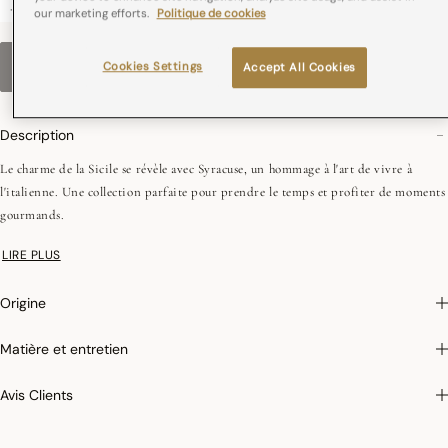
-
+
our marketing efforts.
Politique de cookies
Cookies Settings
VEUILLEZ CHOISIR UNE TAILLE
Accept All Cookies
Description
Le charme de la Sicile se révèle avec Syracuse, un hommage à l'art de vivre à
l'italienne. Une collection parfaite pour prendre le temps et profiter de moments
gourmands.
LIRE PLUS
Enduction acrylique :
Nos produits enduits sont confectionnés en 100% coton et
recouverts de deux couches d’acrylique. Ce film protecteur, non collant, les rend
Origine
antitaches et déperlants. Les articles de linge de table enduits se nettoient avec
une éponge et ne doivent être lavés en machine que très occasionnellement.
Matière et entretien
Avis Clients