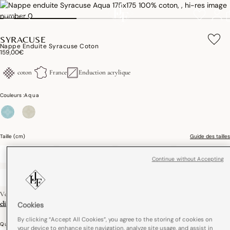
SYRACUSE
Nappe Enduite Syracuse Coton
159,00€
coton
France
Enduction acrylique
Couleurs :
Aqua
sélectionné
Taille (cm)
Guide des tailles
150 x 150
150 x 220
150 x 260
175 x 175
Continue without Accepting
175 x 250
175 x 320
Ø 150
Ø 175
Vous ne trouvez pas votre taille? Créer votre produit sur mesure,
cliquez ici
Cookies
By clicking “Accept All Cookies”, you agree to the storing of cookies on
Quantité
your device to enhance site navigation, analyze site usage, and assist in