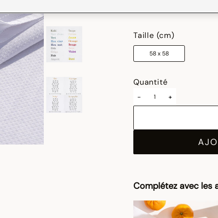
sélectionné
Taille (cm)
58 x 58
Quantité
-
+
AJO
Complétez avec les a