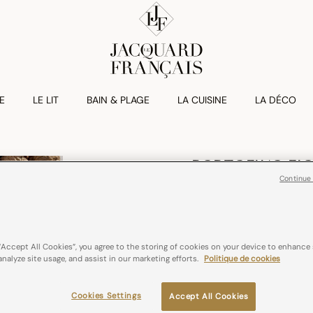
E
LE LIT
BAIN & PLAGE
LA CUISINE
LA DÉCO
PORTOFINO FIO
Serviette De Tab
Continue
24,00€
Lin
France
Re
“Accept All Cookies”, you agree to the storing of cookies on your device to enhance 
analyze site usage, and assist in our marketing efforts.
Politique de cookies
Couleurs :
Bianco
Cookies Settings
Accept All Cookies