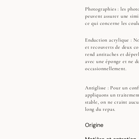
Photographies :
les photo
peuvent assurer une simi
ce qui concerne les coul
Enduction acrylique :
No
et recouverts de deux co
rend antitaches et déperl
avec une éponge et ne do
occasionnellement.
Antiglisse :
Pour un confo
appliquons un traitement
stable, on ne craint auc
long du repas.
Origine