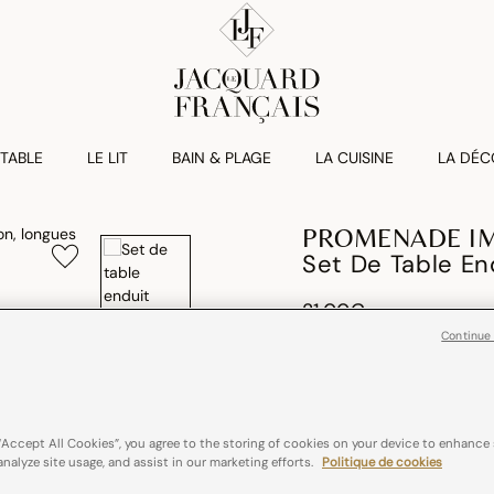
 TABLE
LE LIT
BAIN & PLAGE
LA CUISINE
LA DÉC
PROMENADE IM
Set De Table E
21,00€
Continue
Coton
France
Couleurs :
Jade
“Accept All Cookies”, you agree to the storing of cookies on your device to enhance 
analyze site usage, and assist in our marketing efforts.
Politique de cookies