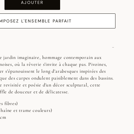
AJOUTER
MPOSEZ L'ENSEMBLE PARFAIT
e jardin imaginaire, hommage contemporain aux
noises, où la rêverie s'invite à chaque pas. Pivoines,
ier s'épanouissent le long d'arabesques inspirées des
 que des carpes ondulent paisiblement dans des bassins.
 revisitée et poésie d'un décor sculptural, cette
ffle de douceur et de délicatesse.
s fibres)
chaîne et trame couleurs)
 cm