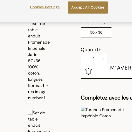
sélectionné
Cookies Settings
Accept All Cookies
Guide des tailles
Taille (cm)
50 x 36
Quantité
-
+
M’AVER
Complétez avec les a