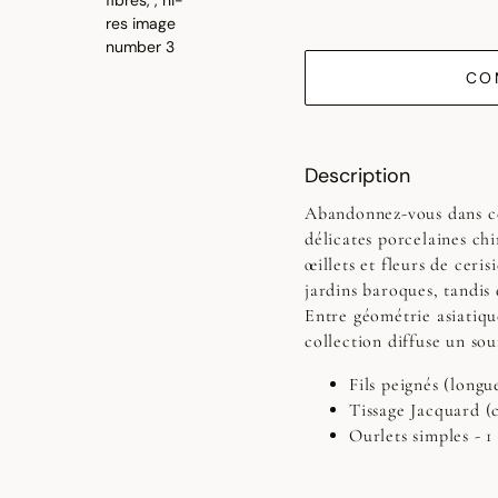
CO
Description
Abandonnez-vous dans c
délicates porcelaines chi
œillets et fleurs de ceris
jardins baroques, tandis
Entre géométrie asiatique
collection diffuse un sou
Fils peignés (longue
Tissage Jacquard (
Ourlets simples - 1