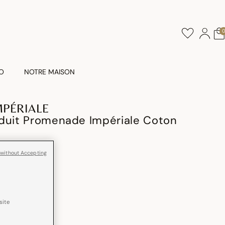
O
NOTRE MAISON
PÉRIALE
nduit Promenade Impériale Coton
 without Accepting
site