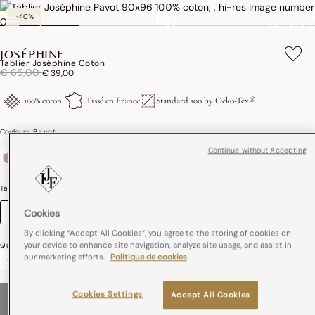
-40%
JOSÉPHINE
Tablier Joséphine Coton
Réduction de
à
€ 65,00
€ 39,00
100% coton
Tissé en France
Standard 100 by Oeko-Tex®
Couleurs :
Pavot
Continue without Accepting
sélectionné
Taille (cm)
Guide des tailles
Cookies
90 x 96
By clicking “Accept All Cookies”, you agree to the storing of cookies on
your device to enhance site navigation, analyze site usage, and assist in
Quantité
our marketing efforts.
Politique de cookies
-
+
Cookies Settings
Accept All Cookies
RUPTURE DE STOCK
–
€ 39,00