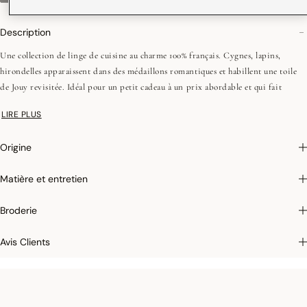
Description
Une collection de linge de cuisine au charme 100% français. Cygnes, lapins,
hirondelles apparaissent dans des médaillons romantiques et habillent une toile
de Jouy revisitée. Idéal pour un petit cadeau à un prix abordable et qui fait
toujours plaisir ! Un jardin bucolique qui se décline en rouge "myosotis", gris
LIRE PLUS
"hirondelle" et bleu "coquelicot". La collection est complétée par une serviette, un
torchon et un gant de cuisine pour une offre complète.
Origine
Photographies :
les photographies sont les plus fidèles possibles mais ne peuvent
Matière et entretien
assurer une similitude parfaite avec le produit vendu, notamment en ce qui
concerne les coul
eurs.
Broderie
Avis Clients