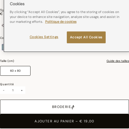
Cookies
Torchon Cerises Coton
By clicking “Accept All Cookies”, you agree to the storing of cookies on
€ 19,00
your device to enhance site navigation, analyze site usage, and assist in
our marketing efforts.
Politique de cookies
100% cotton
France
Cookies Settings
Accept All Cookies
Couleurs :
CER_BLE
sélectionné
Taille (cm)
Guide des tailles
60 x 80
Quantité
-
+
BRODERIE
AJOUTER AU PANIER
–
€ 19,00