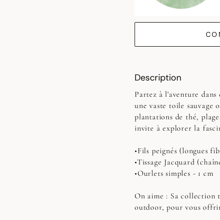
CO
Description
Partez à l'aventure dans
une vaste toile sauvage o
plantations de thé, plage
invite à explorer la fasc
•Fils peignés (longues fib
•Tissage Jacquard (chaîn
•Ourlets simples - 1 cm
On aime : Sa collection t
outdoor, pour vous offri