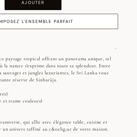
AJOUTER
MPOSEZ L'ENSEMBLE PARFAIT
 ce paysage tropical offrant un panorama unique, tel
ù la nature s'exprime dans toute sa splendeur. Entre
s sauvages et jungles luxuriantes, le Sri Lanka vous
inante réserve de Sinharâja.
res)
e et trame couleurs)
ransverse, qui allie avec élégance table, cuisine et
r un univers raffiné au c&oelig;ur de votre maison.