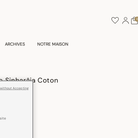
ARCHIVES
NOTRE MAISON
e Sinharâja Coton
 without Accepting
e
site