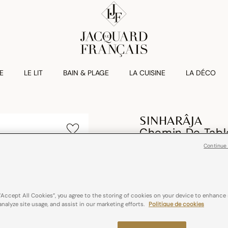
E
LE LIT
BAIN & PLAGE
LA CUISINE
LA DÉCO
SINHARÂJA
Chemin De Tabl
Continue
€ 67,00
100% coton
Franc
“Accept All Cookies”, you agree to the storing of cookies on your device to enhance 
analyze site usage, and assist in our marketing efforts.
Politique de cookies
Couleurs :
Fauve