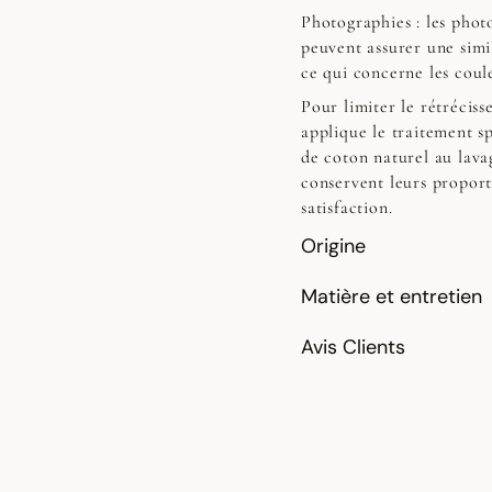
Photographies :
les photo
peuvent assurer une simi
ce qui concerne les coul
Pour limiter le rétrécis
applique le traitement sp
de coton naturel au lavag
conservent leurs proport
satisfaction.
Origine
Matière et entretien
Avis Clients