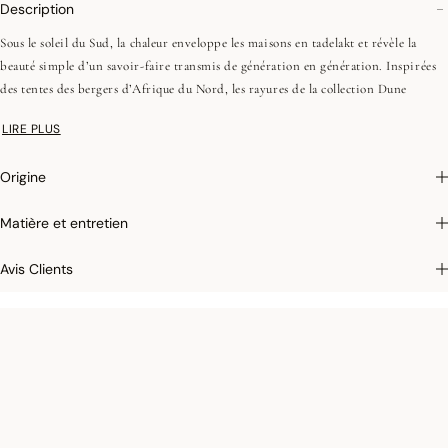
Description
Sous le soleil du Sud, la chaleur enveloppe les maisons en tadelakt et révèle la
beauté simple d’un savoir-faire transmis de génération en génération. Inspirées
des tentes des bergers d’Afrique du Nord, les rayures de la collection Dune
célèbrent cet héritage ancestral. Les nuances de sable et de bleu profond
LIRE PLUS
restituent la lumière et le mouvement doux des dunes. Motifs ethniques et
paysages d’oasis viennent enrichir la chambre avec une courtepointe et des
Origine
coussins qui invitent au voyage.
Coton peigné (longues fibres)
Matière et entretien
Chaîne et trame couleurs
Zip invisible
Avis Clients
Photographies :
les photographies sont les plus fidèles possibles mais ne peuvent
assurer une similitude parfaite avec le produit vendu, notamment en ce qui
concerne les coul
eurs.