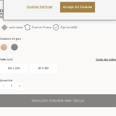
Cookies Settings
Accept All Cookies
DUNE
Housse De Courtepointe Dune Coton
139,00€
100% coton
Tissé en France
Zip invisible
Couleurs :
Argan
sélectionné
Taille (cm)
Guide des tailles
100 x 220
90 X 180
Quantité
-
+
VEUILLEZ CHOISIR UNE TAILLE