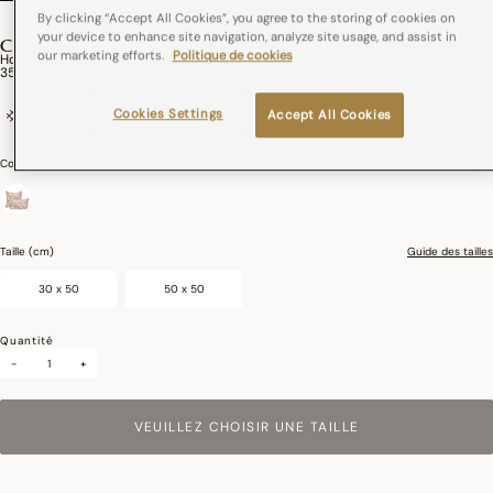
By clicking “Accept All Cookies”, you agree to the storing of cookies on
your device to enhance site navigation, analyze site usage, and assist in
CAMPAGNE
our marketing efforts.
Politique de cookies
Housse De Coussin Campagne Coton,Lin
35,00€
Cookies Settings
Coton et lin
Zip invisible
Accept All Cookies
Couleurs :
Rose
sélectionné
Taille (cm)
Guide des tailles
30 x 50
50 x 50
Quantité
-
+
VEUILLEZ CHOISIR UNE TAILLE