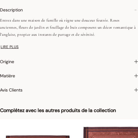
Description
Entrez dans une maison de famille où règne une douceur feutrée. Roses
anciennes, fleurs de jardin et feuillage de buis composent un décor romantique à
l'anglaise, propice aux instants de partage et de sérénité.
LIRE PLUS
•Repassage facile
•Passepoil
Origine
•Zip invisible
•Pour la dimension en 50 x 50 cm, le recto et verso sont différents
Matière
On aime : sa collection transverse, qui vous invite à habiller toute la maison dans
Avis Clients
l'esprit chaleureux et raffiné d'un décor romantique à l'anglaise.
Complétez avec les autres produits de la collection
Repassage facile :
Grâce à une qualité de fils supérieure et à un ennoblissement
spécifique de notre tissus après le tissage nos nappes sont faciles à repasser!
Essayez et vous serez convaincus!