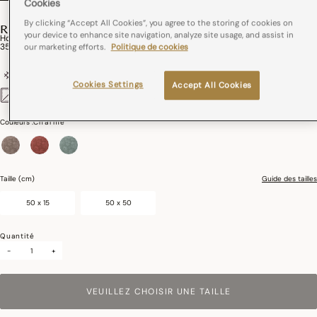
Cookies
By clicking “Accept All Cookies”, you agree to the storing of cookies on
ROMANCE
your device to enhance site navigation, analyze site usage, and assist in
Housse De Coussin Romance Coton,Lin
35,00€
our marketing efforts.
Politique de cookies
Conton et lin
Tissé en France
Recto et verso différents
Cookies Settings
Accept All Cookies
Repassage Facile
Couleurs :
Charme
sélectionné
Taille (cm)
Guide des tailles
50 x 15
50 x 50
Quantité
-
+
VEUILLEZ CHOISIR UNE TAILLE