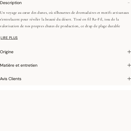
Description
Un voyage au cœur des dunes, où silhouettes de dromadaires et motifs artisanaux
s'entrelacent pour révéler la beauté du désert. Tissé en fil Re-Fil, issu de la
valorisation de nos propres chutes de production, ce drap de plage durable
accompagne chaque escapade avec une élégance douce et naturelle. Quant au sac de
LIRE PLUS
plage, il s'inspire des tuiles de Fès réinterprétées en motif graphique, offrant une
touche d'authenticité revisitée.
Origine
Fils "Re-Fil" : 50% de fibres recyclées et 50% de coton vierge
Poche intérieur zippée
Matière et entretien
Rivets décoratifs
Grande contenance
Avis Clients
On aime : Cette collection éco-conçue, composée à 50 % de fibres recyclées issues
de nos propres chutes de production.
Photographies :
les photographies sont les plus fidèles possibles mais ne peuvent
assurer une similitude parfaite avec le produit vendu, notamment en ce qui
concerne les coul
eurs.