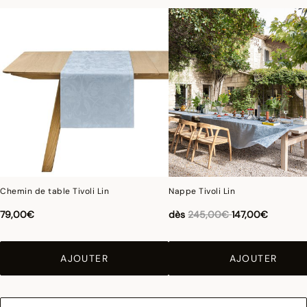
Chemin de table Tivoli Lin
Nappe Tivoli Lin
Réduction de
à
79,00€
dès
245,00€
147,00€
AJOUTER
AJOUTER