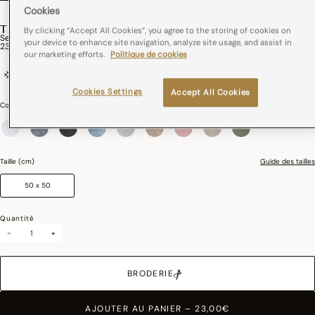
Cookies
TIVOLI
By clicking “Accept All Cookies”, you agree to the storing of cookies on
Serviette De Table Tivoli Lin
your device to enhance site navigation, analyze site usage, and assist in
23,00€
our marketing efforts.
Politique de cookies
100% lin
France
Repassage Facile
Cookies Settings
Accept All Cookies
Couleurs :
Blanc
sélectionné
Taille (cm)
Guide des tailles
50 x 50
Quantité
-
+
BRODERIE
AJOUTER AU PANIER
–
23,00€