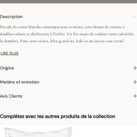
Description
Percale de coton blanche contemporaine et mixte, cette housse de couette à
doubles volants se déclinerait à l'infini. Un fin surjet de couleur vient rafraîchir
la chambre. Pour cette saison, bleu grand air, kaki et un joyeux rose corail.
Vous aimerez la taie Songe en coordonné comme en dépareillé.
LIRE PLUS
- Double volants 4 cm
- Fils peignés (longues fibres)
Origine
- Percale de coton 80 fils/cm²
Matière et entretien
Photographies :
les photographies sont les plus fidèles possibles mais ne peuvent
assurer une similitude parfaite avec le produit vendu, notamment en ce qui
Avis Clients
concerne les coul
eurs.
Complétez avec les autres produits de la collection