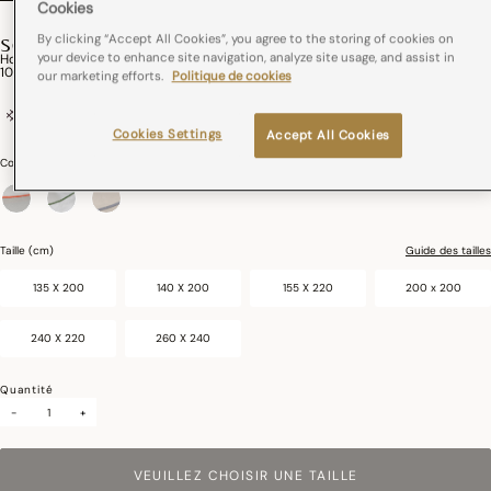
Cookies
By clicking “Accept All Cookies”, you agree to the storing of cookies on
SONGE
your device to enhance site navigation, analyze site usage, and assist in
Housse De Couette Songe Coton
105,00€
our marketing efforts.
Politique de cookies
100% coton
Cookies Settings
Accept All Cookies
Couleurs :
Amour
sélectionné
Taille (cm)
Guide des tailles
135 X 200
140 X 200
155 X 220
200 x 200
240 X 220
260 X 240
Quantité
-
+
VEUILLEZ CHOISIR UNE TAILLE