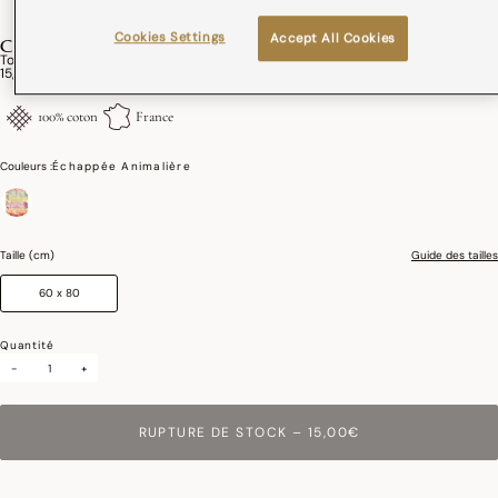
Cookies Settings
Accept All Cookies
CALENDRIER
Torchon Calendrier 2026 Coton
15,00€
100% coton
France
Couleurs :
Échappée Animalière
sélectionné
Taille (cm)
Guide des tailles
60 x 80
Quantité
-
+
RUPTURE DE STOCK
–
15,00€