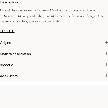
Description
En 2026, les animaux sont à l'honneur ! Marins ou exotiques, d'Afrique ou
d'Océanie, petits ou grands, ils rythment l'année avec fantaisie et énergie. Une
aventure multicolore, joyeuse et pleine de vie !
LIRE PLUS
•Fils peignés (longues fibres)
•Tissage Jacquard (chaîne et trame couleurs)
Origine
•Ourlets simples - 1 cm
Matière et entretien
Grandes dimensions :
Les torchons Le Jacquard Français ont des dimensions
généreuses de 60x80cm et une étiquette tissée permet de les accrocher facilement
Broderie
dans votre cuisine. Grâce à leurs qualités remarquables, qu'ils tiennent de la
qualité de leurs fibres, ils perdureront aux fils des années.
Avis Clients
Photographies :
les photographies sont les plus fidèles possibles mais ne peuvent
assurer une similitude parfaite avec le produit vendu, notamment en ce qui
concerne les coul
eurs.