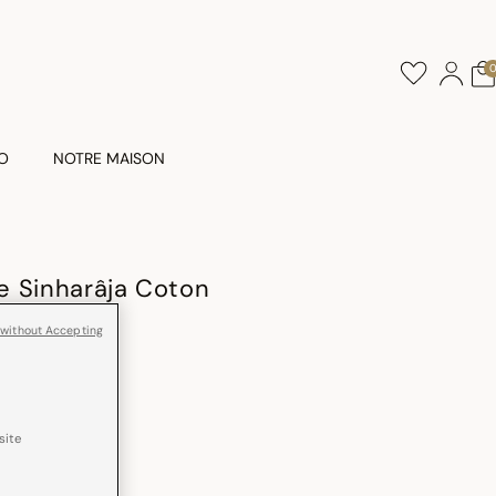
O
NOTRE MAISON
e Sinharâja Coton
 without Accepting
e
site