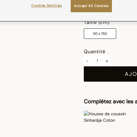
Cookies Settings
Accept All Cookies
sélectionné
Taille (cm)
50 x 150
Quantité
-
+
AJO
Complétez avec les a