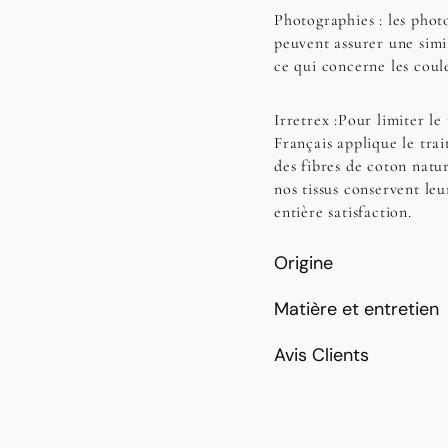
Photographies :
les photo
peuvent assurer une simi
ce qui concerne les coul
Irretrex :
Pour limiter le
Français applique le trai
des fibres de coton natur
nos tissus conservent le
entière satisfaction.
Origine
Matière et entretien
Avis Clients