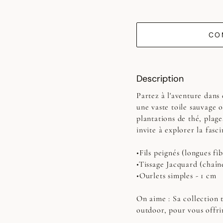
CO
Description
Partez à l'aventure dans
une vaste toile sauvage o
plantations de thé, plage
invite à explorer la fasc
•Fils peignés (longues fib
•Tissage Jacquard (chaîn
•Ourlets simples - 1 cm
On aime : Sa collection t
outdoor, pour vous offri