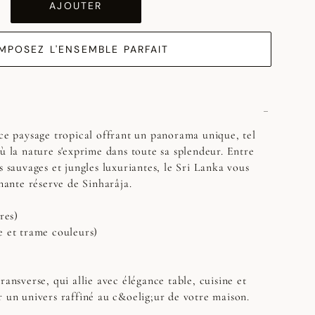
AJOUTER
MPOSEZ L'ENSEMBLE PARFAIT
 ce paysage tropical offrant un panorama unique, tel
ù la nature s'exprime dans toute sa splendeur. Entre
s sauvages et jungles luxuriantes, le Sri Lanka vous
inante réserve de Sinharâja.
res)
e et trame couleurs)
ransverse, qui allie avec élégance table, cuisine et
r un univers raffiné au c&oelig;ur de votre maison.