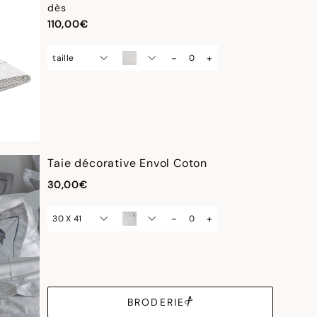
dès
110,00€
-
+
taille
Taie décorative Envol Coton
30,00€
-
+
30 X 41
BRODERIE