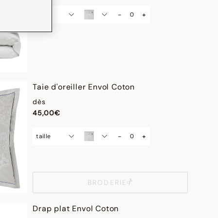
-
+
taille
Taie d'oreiller Envol Coton
dès
45,00€
-
+
taille
BRODERIE
Drap plat Envol Coton