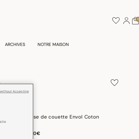
ARCHIVES
NOTRE MAISON
n
 without Accepting
Housse de couette Envol Coton
site
dès
140,00€