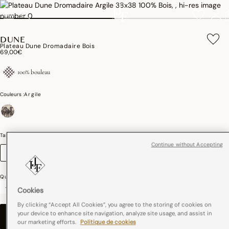
DUNE
Plateau Dune Dromadaire Bois
69,00€
100% bouleau
Couleurs :
Argile
sélectionné
Taille (cm)
Guide des tailles
Continue without Accepting
38 x 38
Quantité
-
+
Cookies
By clicking “Accept All Cookies”, you agree to the storing of cookies on
your device to enhance site navigation, analyze site usage, and assist in
AJOUTER AU PANIER
–
69,00€
our marketing efforts.
Politique de cookies