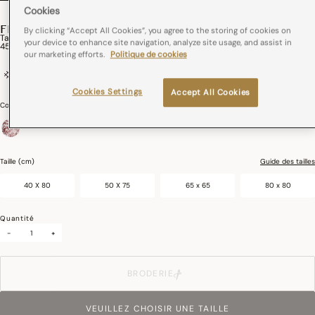
Cookies
FEUILLES EN SCÈNE
By clicking “Accept All Cookies”, you agree to the storing of cookies on
Taie D'oreiller Feuilles En Scène Coton
your device to enhance site navigation, analyze site usage, and assist in
45,00€
our marketing efforts.
Politique de cookies
100% coton
Passepoil
Impression Digitale
Cookies Settings
Accept All Cookies
Couleurs :
Goji
sélectionné
Taille (cm)
Guide des tailles
40 X 80
50 X 75
65 x 65
80 x 80
Quantité
-
+
BRODERIE
VEUILLEZ CHOISIR UNE TAILLE