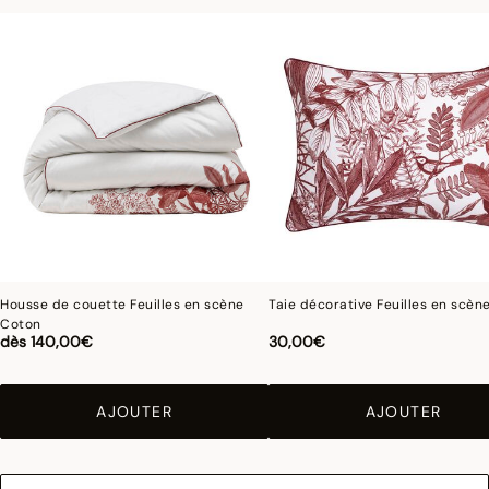
grâce à son procédé d'impression digitale offrant une diversité de couleurs et de
motifs.
Photographies :
les photographies sont les plus fidèles possibles mais ne peuvent
assurer une similitude parfaite avec le produit vendu, notamment en ce qui
concerne les coul
eurs.
Housse de couette Feuilles en scène
Taie décorative Feuilles en scèn
Coton
dès
140,00€
30,00€
AJOUTER
AJOUTER