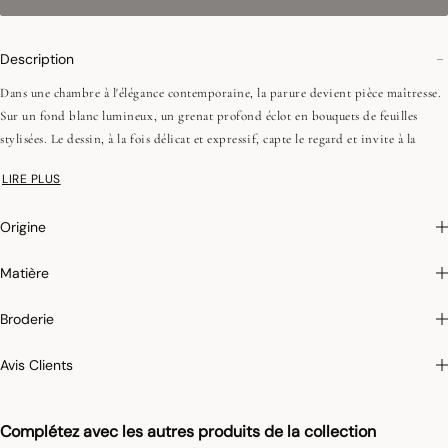
Description
Dans une chambre à l'élégance contemporaine, la parure devient pièce maîtresse.
Sur un fond blanc lumineux, un grenat profond éclot en bouquets de feuilles
stylisées. Le dessin, à la fois délicat et expressif, capte le regard et invite à la
contemplation. Une composition graphique et vibrante, pensée pour sublimer les
LIRE PLUS
intérieurs les plus raffinés.
Origine
•Fils peignés (longues fibres)
•Satin imprimé
Matière
•Recto et verso différents
•118 fils/cm², 300TC
Broderie
•Passepoil contrasté
Avis Clients
•Forme sac
Complétez avec les autres produits de la collection
Impression digitale
: Cette ligne de produits, fabriquée au Portugal, se démarque