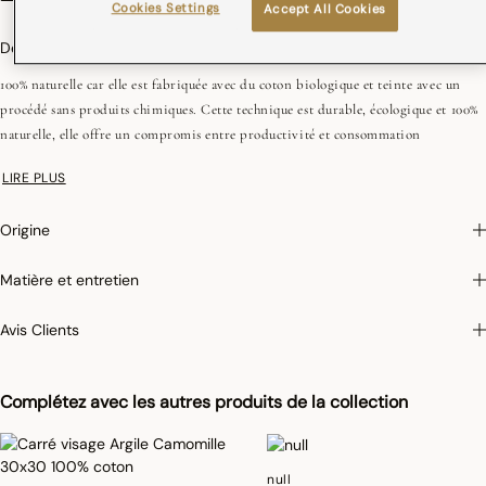
Cookies Settings
Accept All Cookies
Description
100% naturelle car elle est fabriquée avec du coton biologique et teinte avec un
procédé sans produits chimiques. Cette technique est durable, écologique et 100%
naturelle, elle offre un compromis entre productivité et consommation
responsable. Elle permet d'économiser 30% d'eau et 30% d'énergie par rapport à
LIRE PLUS
une production "classique". La garance, par exemple, permet d'obtenir des teintes
rosées et le noyer, lui, apporte une coloration marron. La teinture naturelle, est
Origine
plus douce, vous pourrez constater des écarts de bain entre des produits ainsi
qu'une légère décoloration des produits lors du premier lavage. C'est la belle
Matière et entretien
imperfection de la nature.
Avis Clients
Photographies :
les photographies sont les plus fidèles possibles mais ne peuvent
Complétez avec les autres produits de la collection
assurer une similitude parfaite avec le produit vendu, notamment en ce qui
concerne les coul
eurs.
null