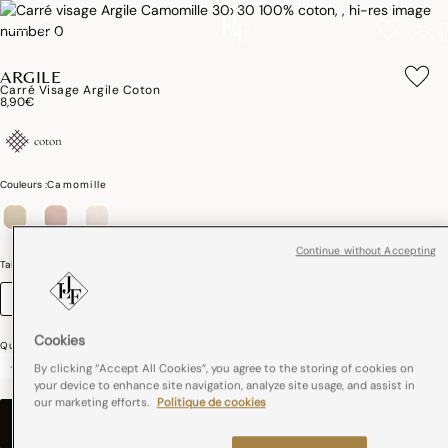
ARGILE
Carré Visage Argile Coton
8,90€
coton
Couleurs :
Camomille
sélectionné
Continue without Accepting
Taille (cm)
Guide des tailles
30 x 30
Cookies
Quantité
-
+
By clicking “Accept All Cookies”, you agree to the storing of cookies on
your device to enhance site navigation, analyze site usage, and assist in
our marketing efforts.
Politique de cookies
AJOUTER AU PANIER
–
8,90€