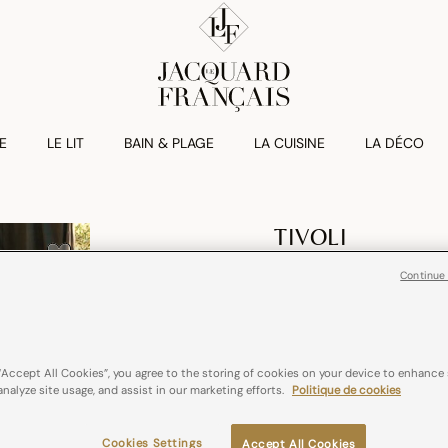
E
LE LIT
BAIN & PLAGE
LA CUISINE
LA DÉCO
TIVOLI
Nappe Tivoli Lin
Continue
Réduction de
à
€ 147,00
€ 245,00
100% lin
France
“Accept All Cookies”, you agree to the storing of cookies on your device to enhance 
analyze site usage, and assist in our marketing efforts.
Politique de cookies
Couleurs :
Blanc
Cookies Settings
Accept All Cookies