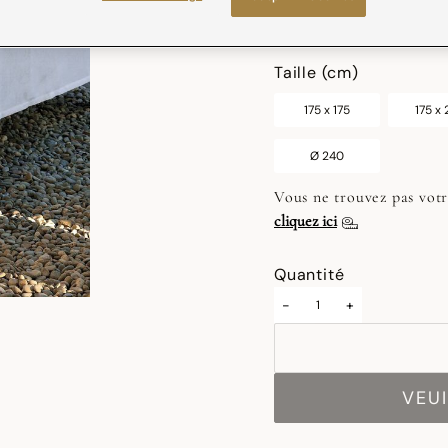
sélectionné
Taille (cm)
175 x 175
175 x
Ø 240
Vous ne trouvez pas votr
cliquez ici
Quantité
-
+
VEUI