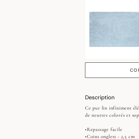
CO
Description
Ce pur lin infiniment é
de neutres colorés et sop
•Repassage facile
•Coins onglets - 2,5 cm