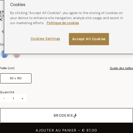
Cookies
INSTANT BUCOLIQUE
By clicking “Accept All Cookies”, you agree to the storing of cookies on
Chemin De Table Instant Bucolique Lin
your device to enhance site navigation, analyze site usage, and assist in
€ 87,00
our marketing efforts.
Politique de cookies
100% lin
France
Repassage facile
Cookies Settings
Accept All Cookies
Couleurs :
Bleuet
sélectionné
Taille (cm)
Guide des tailles
50 x 150
Quantité
-
+
BRODERIE
AJOUTER AU PANIER
–
€ 87,00