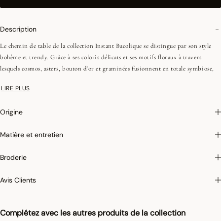
Description
Le chemin de table de la collection Instant Bucolique se distingue par son style
bohème et trendy. Grâce à ses coloris délicats et ses motifs floraux à travers
lesquels cosmos, asters, bouton d'or et graminées fusionnent en totale symbiose,
celui-ci rehaussera avec panache votre décoration de table. Pour un look 100 %
LIRE PLUS
champêtre et élégant, vous pouvez aussi compléter le look de votre table avec nos
serviettes de table de la même collection !
Origine
Photographies :
les photographies sont les plus fidèles possibles mais ne peuvent
Matière et entretien
assurer une similitude parfaite avec le produit vendu, notamment en ce qui
concerne les coul
eurs.
Broderie
Avis Clients
Complétez avec les autres produits de la collection