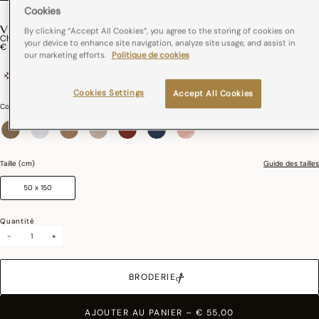
Cookies
VEGETAL MOOD
By clicking “Accept All Cookies”, you agree to the storing of cookies on
Chemin De Table Vegetal Mood Coton
your device to enhance site navigation, analyze site usage, and assist in
€ 55,00
our marketing efforts.
Politique de cookies
100% coton
France
Cookies Settings
Accept All Cookies
Couleurs :
Avocat
sélectionné
Taille (cm)
Guide des tailles
50 x 150
Quantité
-
+
BRODERIE
AJOUTER AU PANIER
–
€ 55,00