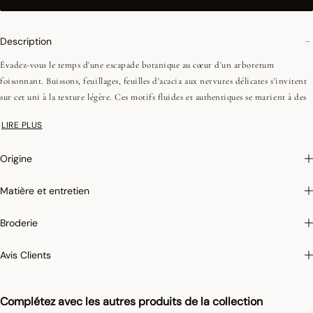
Description
Évadez-vous le temps d'une escapade botanique au cœur d'un arboretum
foisonnant. Buissons, feuillages, feuilles d'acacia aux nervures délicates s'invitent
sur cet uni à la texture légère. Ces motifs fluides et authentiques se marient à des
coloris profonds pour une table élégante, moderne et décontractée.
LIRE PLUS
•Fils peignés (longues fibres)
Origine
•Tissage Jacquard (chaîne et trame couleurs)
•Ourlets simples - 1 cm
Matière et entretien
On aime : cette collection d'unis à la texture aérienne et fluide, idéale pour
Broderie
dresser une table à la fois élégante, moderne et décontractée.
Avis Clients
Photographies :
les photographies sont les plus fidèles possibles mais ne peuvent
assurer une similitude parfaite avec le produit vendu, notamment en ce qui
concerne les coul
eurs.
Complétez avec les autres produits de la collection
Pour limiter le rétrécissement du coton au lavage, Le Jacquard Français applique