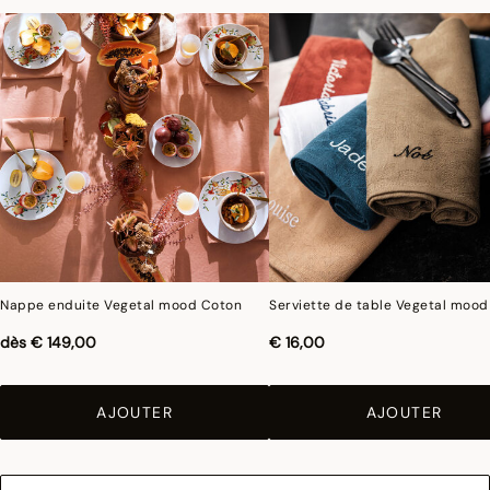
le traitement spécifique Irretrex qui minimiser les réactions des fibres de coton
naturel au lavage. Notre coton reste stable dans le temps et nos tissus conservent
leurs proportions au fil du temps pour vous donner entière satisfaction.
Nappe enduite Vegetal mood Coton
Serviette de table Vegetal moo
dès
€ 149,00
€ 16,00
AJOUTER
AJOUTER