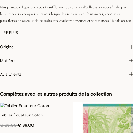
Nos plateaux Équateur vous insuffleront des envies d'ailleurs à coup sûr de par
leurs motifs exotiques à travers lesquelles se dessinent bananiers, cocotiers,
passiflores et oiseaux de paradis aux couleurs joyeuses et vitaminées ! Réalisés 100
% en bouleau ces plateaux vous offriront un panorama spectaculaire !
LIRE PLUS
Complétez votre voyage avec nos torchons et nos tabliers, pour une cuisine pleine
de soleil.
Origine
Photographies :
les photographies sont les plus fidèles possibles mais ne peuvent
Matière
assurer une similitude parfaite avec le produit vendu, notamment en ce qui
concerne les coul
eurs.
Avis Clients
Complétez avec les autres produits de la collection
Tablier Équateur Coton
Réduction de
à
€ 65,00
€ 39,00