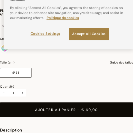
By clicking “Accept All Cookies”, you agree to the storing of cookies on
Plateau Équateur Bois
your device to enhance site navigation, analyze site usage, and assist in
€ 69,00
our marketing efforts.
Politique de cookies
100% bouleau
Cookies Settings
Accept All Cookies
Couleurs :
Tropical
sélectionné
Taille (cm)
Guide des tailles
Ø 38
Quantité
-
+
AJOUTER AU PANIER
–
€ 69,00
Description