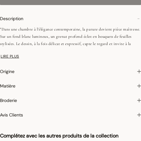
Description
"Dans une chambre à l'élégance contemporaine, la parure devient pièce maîtresse.
Sur un fond blanc lumineux, un grenat profond éclot en bouquets de feuilles
stylisées. Le dessin, à la fois délicat et expressif, capte le regard et invite à la
contemplation. Une composition graphique et vibrante, pensée pour sublimer les
LIRE PLUS
intérieurs les plus raffinés.
Origine
•Fils peignés (longues fibres)
•Satin imprimé
Matière
•Recto et verso différents
•118 fils/cm², 300TC
Broderie
•Passepoil contrasté
Avis Clients
•Forme sac
Complétez avec les autres produits de la collection
"