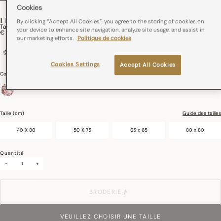
Cookies
FEUILLES EN SCÈNE
By clicking “Accept All Cookies”, you agree to the storing of cookies on
Taie Feuilles En Scène Coton
your device to enhance site navigation, analyze site usage, and assist in
€ 45,00
our marketing efforts.
Politique de cookies
100% coton
Passepoil
Impression Digitale
Cookies Settings
Accept All Cookies
Couleurs :
Goji
sélectionné
Taille (cm)
Guide des tailles
40 X 80
50 X 75
65 x 65
80 x 80
Quantité
-
+
BRODERIE
VEUILLEZ CHOISIR UNE TAILLE