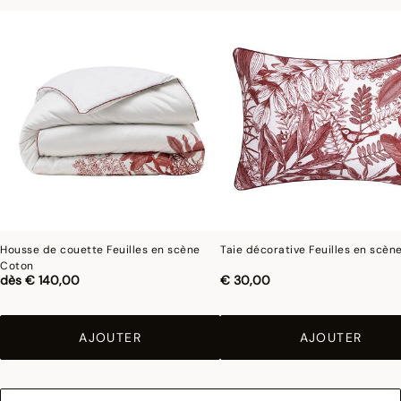
Afin de conserver leur éclat dans le temps et faciliter leur entretien, nous
appliquons sur certains de nos articles un traitement antitaches qui empêche
l’absorption des liquides. Lorsque vous renversez un liquide sur un set de table
antitaches, tamponnez rapidement et légèrement avec une éponge humide pour
que le tissu ne soit pas taché. Ce film protecteur, invisible à l’œil et au toucher, a
une durée de vie d’environ 10 lavages en machine et se réactive grâce au
repassage.
Photographies :
les photographies sont les plus fidèles possibles mais ne peuvent
assurer une similitude parfaite avec le produit vendu, notamment en ce qui
concerne les coul
eurs.
Housse de couette Feuilles en scène
Taie décorative Feuilles en scèn
Coton
dès
€ 140,00
€ 30,00
AJOUTER
AJOUTER