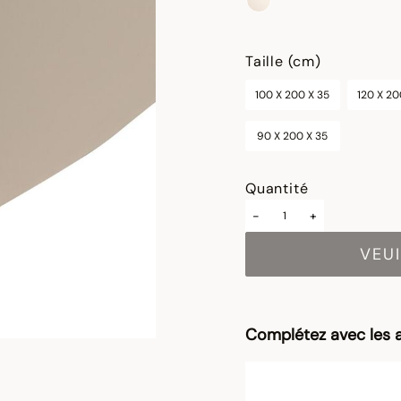
sélectionné
Taille (cm)
100 X 200 X 35
120 X 20
90 X 200 X 35
Quantité
-
+
VEUI
Complétez avec les a