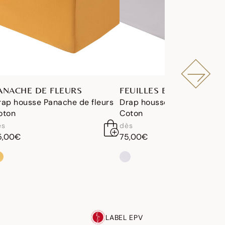
ANACHE DE FLEURS
FEUILLES EN SCÈNE
rap housse Panache de fleurs
Drap housse Feuilles en s
oton
Coton
ès
dès
5,00€
75,00€
LABEL EPV