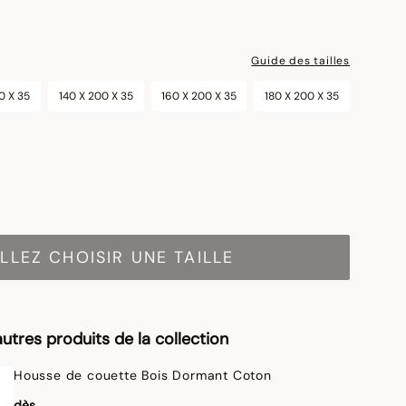
Guide des tailles
0 X 35
140 X 200 X 35
160 X 200 X 35
180 X 200 X 35
LLEZ CHOISIR UNE TAILLE
utres produits de la collection
Housse de couette Bois Dormant Coton
dès