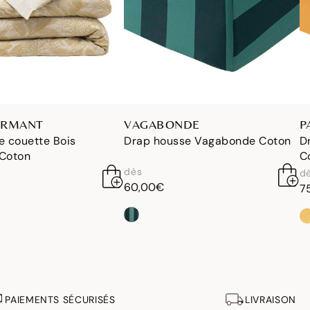
ORMANT
VAGABONDE
P
e couette Bois
Drap housse Vagabonde Coton
D
Coton
C
dès
d
60,00€
7
PAIEMENTS SÉCURISÉS
LIVRAISON