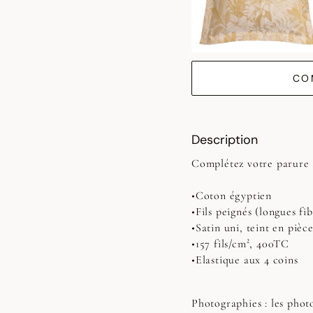
CO
Description
Complétez votre parure 
•Coton égyptien
•Fils peignés (longues fib
•Satin uni, teint en pièc
•157 fils/cm², 400TC
•Elastique aux 4 coins
Photographies :
les photo