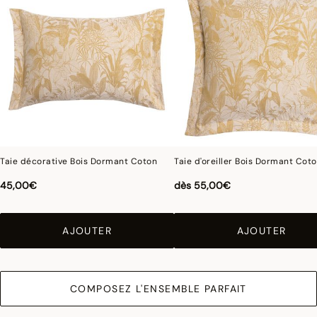
lit Bois Dormant assortis pour une chambre au charme majestueux.
Photographies :
les photographies sont les plus fidèles possibles mais ne peuvent
assurer une similitude parfaite avec le produit vendu, notamment en ce qui
concerne les coul
eurs.
Taie décorative Bois Dormant Coton
Taie d'oreiller Bois Dormant Cot
45,00€
dès
55,00€
AJOUTER
AJOUTER
COMPOSEZ L'ENSEMBLE PARFAIT