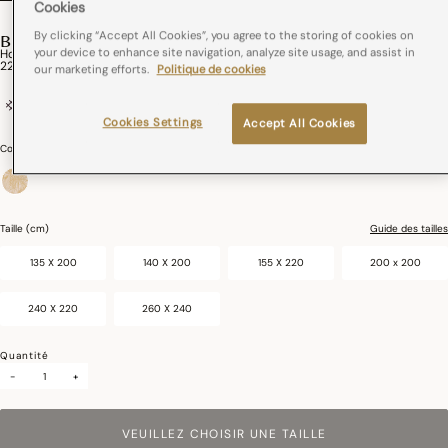
Cookies
By clicking “Accept All Cookies”, you agree to the storing of cookies on
BOIS DORMANT
your device to enhance site navigation, analyze site usage, and assist in
Housse De Couette Bois Dormant Coton
220,00€
our marketing efforts.
Politique de cookies
100% coton
Cookies Settings
Accept All Cookies
Couleurs :
Doré
sélectionné
Taille (cm)
Guide des tailles
135 X 200
140 X 200
155 X 220
200 x 200
240 X 220
260 X 240
Quantité
-
+
VEUILLEZ CHOISIR UNE TAILLE