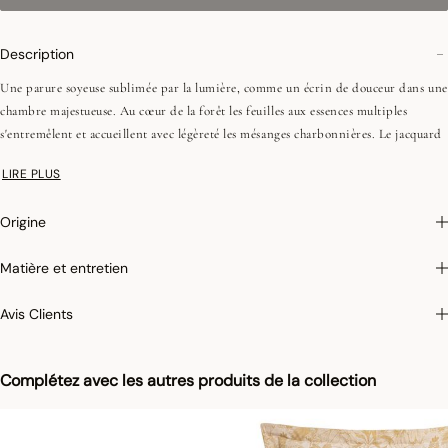
Description
Une parure soyeuse sublimée par la lumière, comme un écrin de douceur dans une
chambre majestueuse. Au cœur de la forêt les feuilles aux essences multiples
s'entremêlent et accueillent avec légèreté les mésanges charbonnières. Le jacquard
ivoire, rehaussé d'un ocre lumineux, révèle toute la finesse du dessin et la richesse
LIRE PLUS
de la matière. Une création raffinée, pensée comme une parenthèse d'élégance et
de nature.
Origine
•Coton égyptien
Matière et entretien
•Fils peignés (longues fibres)
•Recto : Jacquard, tissé teint
Avis Clients
•Verso : satin de coton, teint en pièce
•157 fils/cm², 400TC
•Volants 5 cm, 3 côtés
Complétez avec les autres produits de la collection
•Fermeture boutons effet nacre invisibles
On aime : l'élégance du jacquard ivoire et ocre, sublimée par les taies et le couvre-