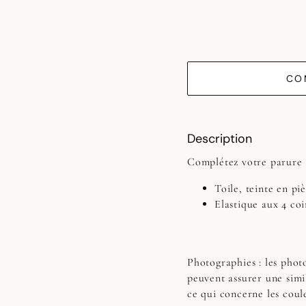
CO
Description
Complétez votre parure 
Toile, teinte en pi
Elastique aux 4 coi
Photographies :
les photo
peuvent assurer une simi
ce qui concerne les coul