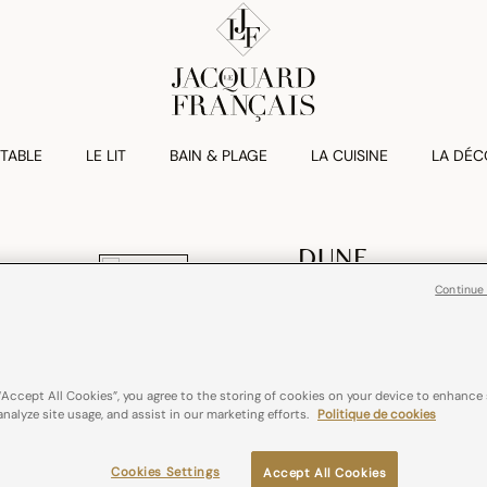
 TABLE
LE LIT
BAIN & PLAGE
LA CUISINE
LA DÉC
DUNE
Drap Housse Du
Continue
95,00€
Coton et lin
“Accept All Cookies”, you agree to the storing of cookies on your device to enhance 
analyze site usage, and assist in our marketing efforts.
Politique de cookies
Couleurs :
Argan
Cookies Settings
Accept All Cookies