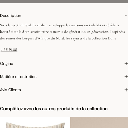
Description
Sous le soleil du Sud, la chaleur enveloppe les maisons en tadelakt et révèle la
beauté simple d’un savoir-faire transmis de génération en génération. Inspirées
des tentes des bergers d’Afrique du Nord, les rayures de la collection Dune
célèbrent cet héritage ancestral. Les nuances de sable et de bleu profond
LIRE PLUS
restituent la lumière et le mouvement doux des dunes.
Toile tissée teinte
Origine
140g/m²
Forme sac
Matière et entretien
Fermeture boutons effet nacre invisibles
Avis Clients
On aime : les motifs ethniques et paysages d’oasis qui viennent enrichir la
chambre avec une courtepointe et des coussins qui invitent au voyage.
Complétez avec les autres produits de la collection
Photographies :
les photographies sont les plus fidèles possibles mais ne peuvent
assurer une similitude parfaite avec le produit vendu, notamment en ce qui