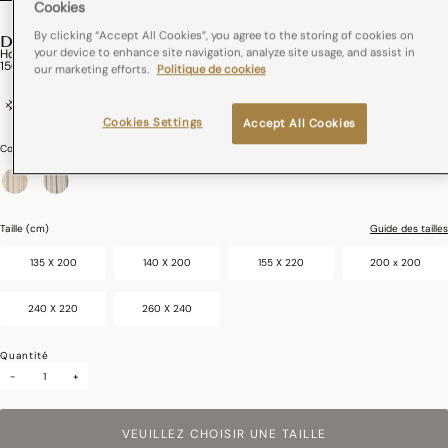
Cookies
By clicking “Accept All Cookies”, you agree to the storing of cookies on
DUNE
your device to enhance site navigation, analyze site usage, and assist in
Housse De Couette Dune Coton,Lin
150,00€
our marketing efforts.
Politique de cookies
Coton et lin
Cookies Settings
Accept All Cookies
Couleurs :
Argan
sélectionné
Taille (cm)
Guide des tailles
135 X 200
140 X 200
155 X 220
200 x 200
240 X 220
260 X 240
Quantité
-
+
VEUILLEZ CHOISIR UNE TAILLE